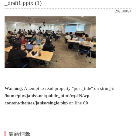
_draft1.pptx (1)
2025/09/24
Warning
: Attempt to read property "post_title" on string in
/home/pbv/janiss.net/public_html/wpJN/wp-
content/themes/janiss/single.php
on line
60
最新情報