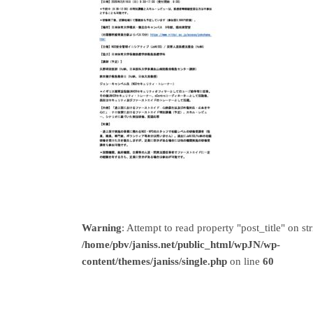
Warning
: Attempt to read property "post_title" on str
/home/pbv/janiss.net/public_html/wpJN/wp-
content/themes/janiss/single.php
on line
60