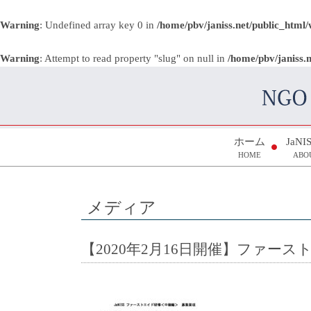
Warning
: Undefined array key 0 in
/home/pbv/janiss.net/public_html
Warning
: Attempt to read property "slug" on null in
/home/pbv/janiss.
ホーム
JaN
HOME
ABO
メディア
【2020年2月16日開催】ファー