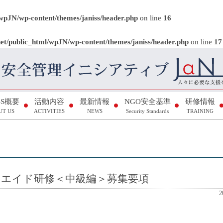
/wpJN/wp-content/themes/janiss/header.php
on line
16
net/public_html/wpJN/wp-content/themes/janiss/header.php
on line
17
ISS概要
活動内容
最新情報
NGO安全基準
研修情報
UT US
ACTIVITIES
NEWS
Security Standards
TRAINING
ストエイド研修＜中級編＞募集要項
2