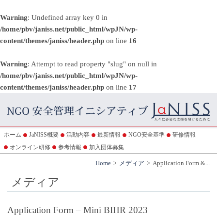
Warning
: Undefined array key 0 in
/home/pbv/janiss.net/public_html/wpJN/wp-
content/themes/janiss/header.php
on line
16
Warning
: Attempt to read property "slug" on null in
/home/pbv/janiss.net/public_html/wpJN/wp-
content/themes/janiss/header.php
on line
17
ホーム
JaNISS概要
活動内容
最新情報
NGO安全基準
研修情報
オンライン研修
参考情報
加入団体募集
Home
メディア
Application Form &...
メディア
Application Form – Mini BIHR 2023