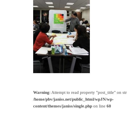
Warning
: Attempt to read property "post_title" on str
/home/pbv/janiss.net/public_html/wpJN/wp-
content/themes/janiss/single.php
on line
60