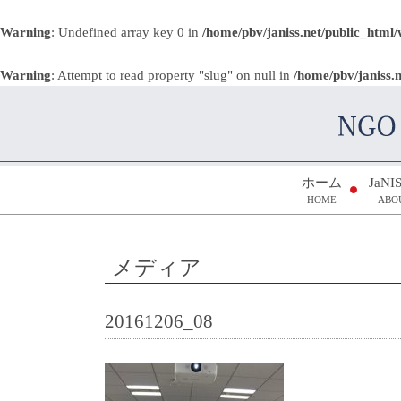
Warning
: Undefined array key 0 in
/home/pbv/janiss.net/public_html
Warning
: Attempt to read property "slug" on null in
/home/pbv/janiss.
ホーム
JaN
HOME
ABO
メディア
20161206_08