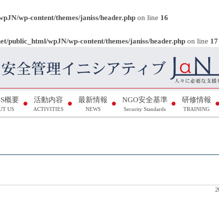
/wpJN/wp-content/themes/janiss/header.php
on line
16
net/public_html/wpJN/wp-content/themes/janiss/header.php
on line
17
ISS概要
活動内容
最新情報
NGO安全基準
研修情報
UT US
ACTIVITIES
NEWS
Security Standards
TRAINING
2