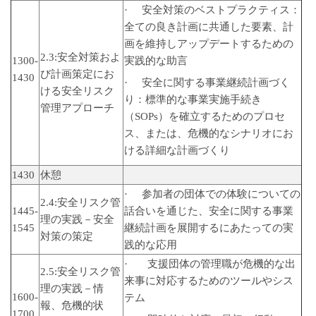
· 安全対策のベストプラクティス：
全ての良き計画に共通した要素、計
画を維持しアップデートするための
2.3:安全対策およ
1300-
実践的な助言
び計画策定にお
1430
· 安全に関する事業継続計画づく
ける安全リスク
り：標準的な事業実施手続き
管理アプローチ
（SOPs）を確立するためのプロセ
ス、または、危機的なシナリオにお
ける詳細な計画づくり
1430
休憩
· 参加者の団体での体験についての
2.4:安全リスク管
1445-
話合いを通じた、安全に関する事業
理の実践－安全
1545
継続計画を展開するにあたっての実
対策の策定
践的な応用
· 支援団体の管理職が危機的な出
2.5:安全リスク管
来事に対応するためのツールやシス
理の実践－情
1600-
テム
報、危機的状
1700