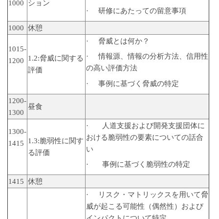
1000
ション
· 研修にあたっての留意事項
1000
休憩
· 脅威とは何か？
1015-
· 情報源、情報の分析方法、信用性
1.2:脅威に関する
1200
の高い評価方法
評価
· 事例に基づく脅威の特定
1200-
昼食
1300
· 人道支援および開発支援団体に
1300-
おける脆弱性の要素についての話合
1.3:脆弱性に関す
1415
い
る評価
· 事例に基づく脆弱性の特定
1415
休憩
· リスク・マトリックスを用いて脅
威が起こる可能性（偶然性）および
インパクトについて特定