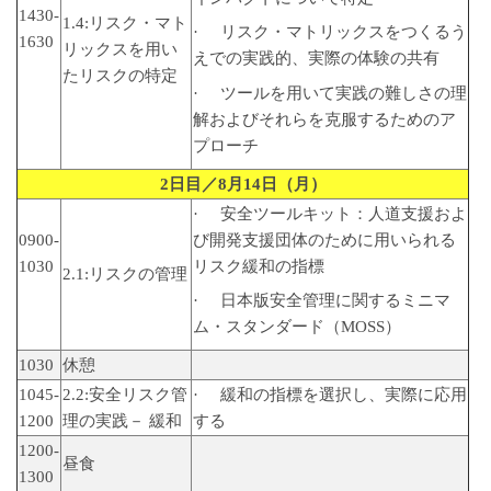
1430-
1.4:リスク・マト
· リスク・マトリックスをつくるう
1630
リックスを用い
えでの実践的、実際の体験の共有
たリスクの特定
· ツールを用いて実践の難しさの理
解およびそれらを克服するためのア
プローチ
2
日目／
8
月
14
日（月）
· 安全ツールキット：人道支援およ
0900-
び開発支援団体のために用いられる
1030
リスク緩和の指標
2.1:リスクの管理
· 日本版安全管理に関するミニマ
ム・スタンダード（MOSS）
1030
休憩
1045-
2.2:安全リスク管
· 緩和の指標を選択し、実際に応用
1200
理の実践－ 緩和
する
1200-
昼食
1300