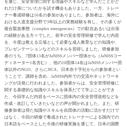
を通じ、安全管理に関する理論やスキルなど学んだことがど
れだけ身についたかを試す機会もありました。一方、トレー
ナー養成研修は16名の参加がありました。参加者は、海外に
おける人道支援分野で3年以上の実務経験を有し、その多くが
複合緊急事態（complex emergencies）での駐在あるいは出張
の経験がある方々でした。前半の安全管理研修で学んだ内容
を、今度は教える立場として必要な成人教育などの知識や、
プレゼンテーションなどのスキルを習得しました。研修参加
者のうち、7団体13名がJaNISSメンバー団体から（JaNISSコー
ディネーター1名含む）、他の10団体14名はJaNISSメンバー団
体以外のNGO、さらにJICA、日本赤十字社からの参加者とい
うことで、講師を含め、JaNISS内外での交流やネットワーキ
ングが活発に行われました。参加者からは、安全管理研修に
関する基礎的な知識やスキルを体系だてて学ぶことができ
た、今回学んだ内容をベースに団体内の安全管理規程などを
作成・改訂していきたいなどの声が聞かれました。また、研
修参加者は得た知識やスキルを自団体の活動に活かすだけで
はなく、今回の研修で養成されたトレーナーによる国内での
日本語をベースとした今後の研修実施を通じて、日本の国際