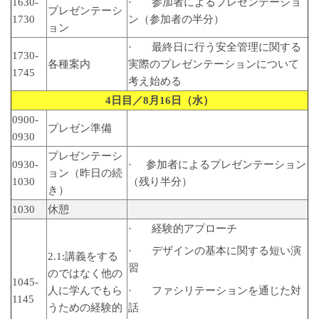
1630-
· 参加者によるプレゼンテーショ
プレゼンテーシ
1730
ン（参加者の半分）
ョン
· 最終日に行う安全管理に関する
1730-
各種案内
実際のプレゼンテーションについて
1745
考え始める
4
日目／
8
月
16
日（水）
0900-
プレゼン準備
0930
プレゼンテーシ
0930-
· 参加者によるプレゼンテーション
ョン（昨日の続
1030
（残り半分）
き）
1030
休憩
· 経験的アプローチ
· デザインの基本に関する短い演
2.1:講義をする
習
のではなく他の
1045-
人に学んでもら
· ファシリテーションを通じた対
1145
うための経験的
話