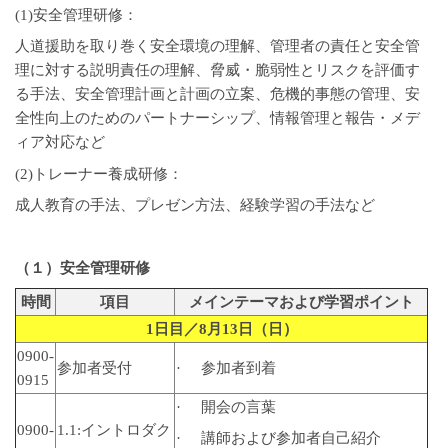
(1)安全管理研修：
人道援助を取り巻く安全環境の理解、管理者の責任と安全管
理に対する説明責任の理解、脅威・脆弱性とリスクを評価す
る手法、安全管理計画と計画の立案、危機的事態の管理、安
全性向上のためのパートナーシップ、情報管理と報告・メデ
ィア対応など
(2)トレーナー養成研修：
成人教育の手法、プレゼン方法、経験学習の手法など
（１）安全管理研修
時間
項目
メインテーマおよび学習ポイント
1
日目／
8
月
13
日（日）
0900-
参加者受付
· 参加者到着
0915
· 開会の言葉
0900-
1.1:イントロダク
· 講師および参加者自己紹介