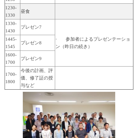
1230-
昼食
1330
1330-
プレゼン7
1430
1445-
· 参加者によるプレゼンテーショ
プレゼン8
1545
ン（昨日の続き）
1600-
プレゼン9
1700
今後の計画、評
1700-
価、修了証の授
1800
与など