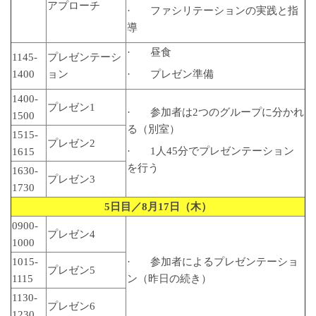
アプローチ
· ファシリテーションの実践と指
導
· 昼食
1145-
プレゼンテーシ
1400
ョン
· プレゼン準備
1400-
プレゼン1
· 参加者は2つのグループに分かれ
1500
る（別室）
1515-
プレゼン2
· 1人45分でプレゼンテーション
1615
を行う
1630-
プレゼン3
1730
5
日目／
8
月
17
日（木）
0900-
プレゼン4
1000
1015-
· 参加者によるプレゼンテーショ
プレゼン5
1115
ン（昨日の続き）
1130-
プレゼン6
1230