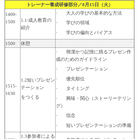
トレーナー養成研修部分／
8
月
15
日（火）
· 大人の学びの基本的な方法
1400-
1.1:成人教育の
1500
· 学びの領域
紹介
· 学びの偏向とバイアス
1500
休憩
· 簡潔かつ記憶に残るプレゼン作
成のためのガイドライン
· プレゼンテーション
· 優先順位
1.2短いプレゼン
1515-
テーション
· タイミング
1630
をつくる
· 興味・関心（ストーリーテリン
グ）
· 信念
· 短いプレゼンテーションの準備
1.3参加者による