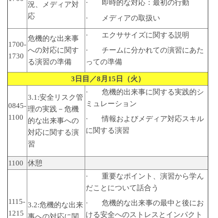
· 即時的な対応：最初の行動
況、メディア対
応
· メディアの取扱い
· エクササイズに関する説明
危機的な出来事
1700-
への対応に関す
· チームに分かれての演習にあた
1730
る演習の準備
っての準備
3
日目／
8
月
15
日（火）
· 危機的出来事に関する実践的シ
3.1:安全リスク管
ミュレーション
0845-
理の実践－危機
1100
· 情報およびメディア対応スキル
的な出来事への
に関する演習
対応に関する演
習
1100
休憩
· 重要なポイント、演習から学ん
だことについて話合う
1115-
· 危機的な出来事の最中と後にお
3.2:危機的な出来
1215
ける安全へのストレスとインパクト
事への対応に関